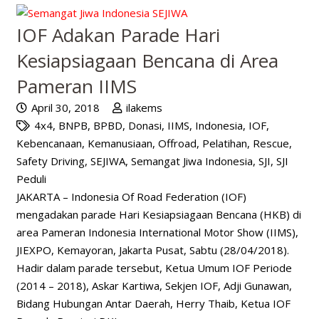
IOF Adakan Parade Hari
Kesiapsiagaan Bencana di Area
Pameran IIMS
April 30, 2018
ilakems
4x4
,
BNPB
,
BPBD
,
Donasi
,
IIMS
,
Indonesia
,
IOF
,
Kebencanaan
,
Kemanusiaan
,
Offroad
,
Pelatihan
,
Rescue
,
Safety Driving
,
SEJIWA
,
Semangat Jiwa Indonesia
,
SJI
,
SJI
Peduli
JAKARTA – Indonesia Of Road Federation (IOF)
mengadakan parade Hari Kesiapsiagaan Bencana (HKB) di
area Pameran Indonesia International Motor Show (IIMS),
JIEXPO, Kemayoran, Jakarta Pusat, Sabtu (28/04/2018).
Hadir dalam parade tersebut, Ketua Umum IOF Periode
(2014 – 2018), Askar Kartiwa, Sekjen IOF, Adji Gunawan,
Bidang Hubungan Antar Daerah, Herry Thaib, Ketua IOF