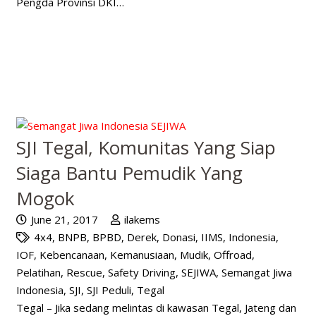
Pengda Provinsi DKI…
SJI Tegal, Komunitas Yang Siap
Siaga Bantu Pemudik Yang
Mogok
June 21, 2017
ilakems
4x4
,
BNPB
,
BPBD
,
Derek
,
Donasi
,
IIMS
,
Indonesia
,
IOF
,
Kebencanaan
,
Kemanusiaan
,
Mudik
,
Offroad
,
Pelatihan
,
Rescue
,
Safety Driving
,
SEJIWA
,
Semangat Jiwa
Indonesia
,
SJI
,
SJI Peduli
,
Tegal
Tegal – Jika sedang melintas di kawasan Tegal, Jateng dan