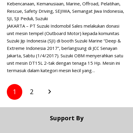
Kebencanaan
,
Kemanusiaan
,
Marine
,
Offroad
,
Pelatihan
,
Rescue
,
Safety Driving
,
SEJIWA
,
Semangat Jiwa Indonesia
,
SJI
,
SJI Peduli
,
Suzuki
JAKARTA – PT Suzuki Indomobil Sales melakukan donasi
unit mesin tempel (Outboard Motor) kepada komunitas
Suzuki Jip Indonesia (SJI) di booth Suzuki Marine “Deep &
Extreme Indonesia 2017”, berlangsung di JCC Senayan
Jakarta, Sabtu (1/4/2017). Suzuki OBM menyerahkan satu
unit mesin DT15L 2-tak dengan tenaga 15 Hp. Mesin ini
termasuk dalam kategori mesin kecil yang…
1
2
Support By