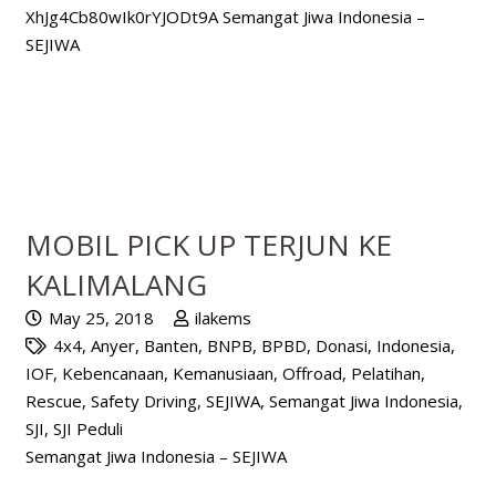
XhJg4Cb80wIk0rYJODt9A Semangat Jiwa Indonesia –
SEJIWA
MOBIL PICK UP TERJUN KE
KALIMALANG
May 25, 2018
ilakems
4x4
,
Anyer
,
Banten
,
BNPB
,
BPBD
,
Donasi
,
Indonesia
,
IOF
,
Kebencanaan
,
Kemanusiaan
,
Offroad
,
Pelatihan
,
Rescue
,
Safety Driving
,
SEJIWA
,
Semangat Jiwa Indonesia
,
SJI
,
SJI Peduli
Semangat Jiwa Indonesia – SEJIWA