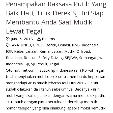
Penampakan Raksasa Putih Yang
Baik Hati, Truk Derek SJI Ini Siap
Membantu Anda Saat Mudik
Lewat Tegal
June 5, 2018
ilakems
4x4
,
BNPB
,
BPBD
,
Derek
,
Donasi
,
IIMS
,
Indonesia
,
IOF
,
Kebencanaan
,
Kemanusiaan
,
Mudik
,
Offroad
,
Pelatihan
,
Rescue
,
Safety Driving
,
SEJIWA
,
Semangat Jiwa
Indonesia
,
SJI
,
SJI Peduli
,
Tegal
Otomotifnet.com – Suzuki Jip Indonesia (SJI) Korwil Tegal
telah menyiapkan mobil derek untuk membantu kepolisian
menghadapi Arus mudik lebaran Idul Fitri 2018. Hal ini
sudah dilakukan dari tahun sebelumnya. Bedanya kali ini
mobil yang akan digunakan dengan warna mencolok putih.
Truk putih dengan pintu bertuliskan derek SJI memiliki
nomor telepon yang bisa dihubungi apabila mobil pemudik