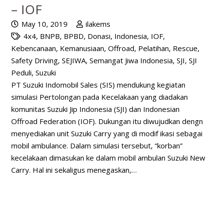
– IOF
May 10, 2019
ilakems
4x4
,
BNPB
,
BPBD
,
Donasi
,
Indonesia
,
IOF
,
Kebencanaan
,
Kemanusiaan
,
Offroad
,
Pelatihan
,
Rescue
,
Safety Driving
,
SEJIWA
,
Semangat Jiwa Indonesia
,
SJI
,
SJI
Peduli
,
Suzuki
PT Suzuki Indomobil Sales (SIS) mendukung kegiatan
simulasi Pertolongan pada Kecelakaan yang diadakan
komunitas Suzuki Jip Indonesia (SJI) dan Indonesian
Offroad Federation (IOF). Dukungan itu diwujudkan dengn
menyediakan unit Suzuki Carry yang di modif ikasi sebagai
mobil ambulance. Dalam simulasi tersebut, “korban”
kecelakaan dimasukan ke dalam mobil ambulan Suzuki New
Carry. Hal ini sekaligus menegaskan,…