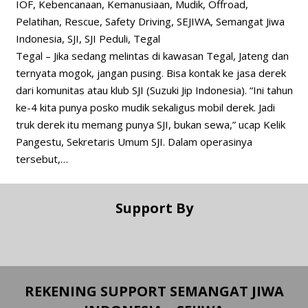
IOF
,
Kebencanaan
,
Kemanusiaan
,
Mudik
,
Offroad
,
Pelatihan
,
Rescue
,
Safety Driving
,
SEJIWA
,
Semangat Jiwa
Indonesia
,
SJI
,
SJI Peduli
,
Tegal
Tegal – Jika sedang melintas di kawasan Tegal, Jateng dan
ternyata mogok, jangan pusing. Bisa kontak ke jasa derek
dari komunitas atau klub SJI (Suzuki Jip Indonesia). “Ini tahun
ke-4 kita punya posko mudik sekaligus mobil derek. Jadi
truk derek itu memang punya SJI, bukan sewa,” ucap Kelik
Pangestu, Sekretaris Umum SJI. Dalam operasinya
tersebut,…
Support By
REKENING SUPPORT SEMANGAT JIWA