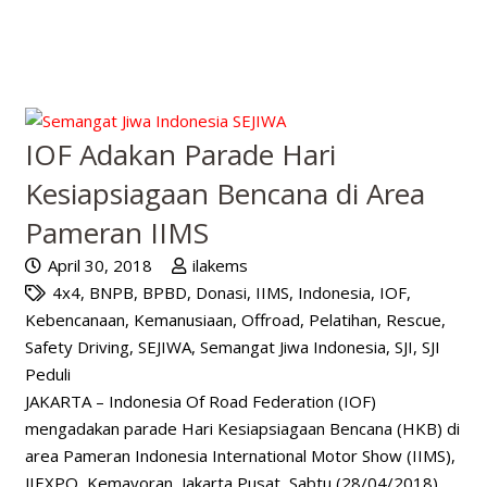
IOF Adakan Parade Hari
Kesiapsiagaan Bencana di Area
Pameran IIMS
April 30, 2018
ilakems
4x4
,
BNPB
,
BPBD
,
Donasi
,
IIMS
,
Indonesia
,
IOF
,
Kebencanaan
,
Kemanusiaan
,
Offroad
,
Pelatihan
,
Rescue
,
Safety Driving
,
SEJIWA
,
Semangat Jiwa Indonesia
,
SJI
,
SJI
Peduli
JAKARTA – Indonesia Of Road Federation (IOF)
mengadakan parade Hari Kesiapsiagaan Bencana (HKB) di
area Pameran Indonesia International Motor Show (IIMS),
JIEXPO, Kemayoran, Jakarta Pusat, Sabtu (28/04/2018).