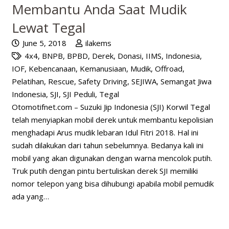
Membantu Anda Saat Mudik
Lewat Tegal
June 5, 2018
ilakems
4x4
,
BNPB
,
BPBD
,
Derek
,
Donasi
,
IIMS
,
Indonesia
,
IOF
,
Kebencanaan
,
Kemanusiaan
,
Mudik
,
Offroad
,
Pelatihan
,
Rescue
,
Safety Driving
,
SEJIWA
,
Semangat Jiwa
Indonesia
,
SJI
,
SJI Peduli
,
Tegal
Otomotifnet.com – Suzuki Jip Indonesia (SJI) Korwil Tegal
telah menyiapkan mobil derek untuk membantu kepolisian
menghadapi Arus mudik lebaran Idul Fitri 2018. Hal ini
sudah dilakukan dari tahun sebelumnya. Bedanya kali ini
mobil yang akan digunakan dengan warna mencolok putih.
Truk putih dengan pintu bertuliskan derek SJI memiliki
nomor telepon yang bisa dihubungi apabila mobil pemudik
ada yang…