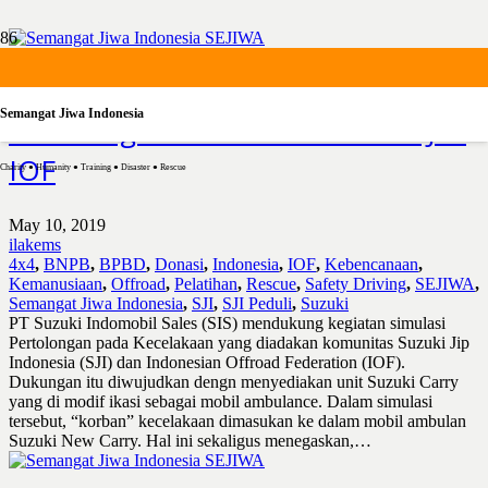
Suzuki Dukung “Simulasi
Semangat Jiwa Indonesia
Pertolongan Pada Kecelakaan” SJI –
IOF
Charity ● Humanity ● Training ● Disaster ● Rescue
May 10, 2019
ilakems
4x4
,
BNPB
,
BPBD
,
Donasi
,
Indonesia
,
IOF
,
Kebencanaan
,
Kemanusiaan
,
Offroad
,
Pelatihan
,
Rescue
,
Safety Driving
,
SEJIWA
,
Semangat Jiwa Indonesia
,
SJI
,
SJI Peduli
,
Suzuki
PT Suzuki Indomobil Sales (SIS) mendukung kegiatan simulasi
Pertolongan pada Kecelakaan yang diadakan komunitas Suzuki Jip
Indonesia (SJI) dan Indonesian Offroad Federation (IOF).
Dukungan itu diwujudkan dengn menyediakan unit Suzuki Carry
yang di modif ikasi sebagai mobil ambulance. Dalam simulasi
tersebut, “korban” kecelakaan dimasukan ke dalam mobil ambulan
Suzuki New Carry. Hal ini sekaligus menegaskan,…