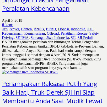
Peralatan Kebencanaan
April 5, 2019
ilakems
4x4
,
Anyer
,
Banten
,
BNPB
,
BPBD
,
Donasi
,
Indonesia
,
IOF
,
Kebencanaan
,
Kemanusiaan
,
Offroad
,
Pelatihan
,
Rescue
,
Safety
Driving
,
SEJIWA
,
Semangat Jiwa Indonesia
,
SJI
,
SJI Peduli
BNPB mengadakan pelatihan dan bimbingan Teknis Pengenalan
Peralatan Kebencanaan tingkat BPBD kab/kota se-Provinsi Banten,
dilaksanakan di Anyer, Banten. Pada hari senin sampai dengan
kamis, tanggal 1 sampai dengan 4 April 2019. Sudah merupakan
kewajiban Kami Semangat Jiwa Indonesia (SEJIWA) mendukung
program kebencanan BNPB, BPBD. Yang mana ini juga
merupakan salah satu program kerja yayasan kami,…
Penampakan Raksasa Putih Yang
Baik Hati, Truk Derek SJI Ini Siap
Membantu Anda Saat Mudik Lewat