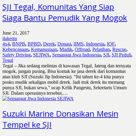
SJI Tegal, Komunitas Yang Siap
Siaga Bantu Pemudik Yang Mogok
June 21, 2017
ilakems
4x4
,
BNPB
,
BPBD
,
Derek
,
Donasi
,
IIMS
,
Indonesia
,
IOF
,
Kebencanaan
,
Kemanusiaan
,
Mudik
,
Offroad
,
Pelatihan
,
Rescue
,
Safety Driving
,
SEJIWA
,
Semangat Jiwa Indonesia
,
SJI
,
SJI Peduli
,
Tegal
Tegal – Jika sedang melintas di kawasan Tegal, Jateng dan ternyata
mogok, jangan pusing. Bisa kontak ke jasa derek dari komunitas
atau klub SJI (Suzuki Jip Indonesia). “Ini tahun ke-4 kita punya
posko mudik sekaligus mobil derek. Jadi truk derek itu memang
punya SJI, bukan sewa,” ucap Kelik Pangestu, Sekretaris Umum
SJI. Dalam operasinya tersebut,…
Suzuki Marine Donasikan Mesin
Tempel ke SJI