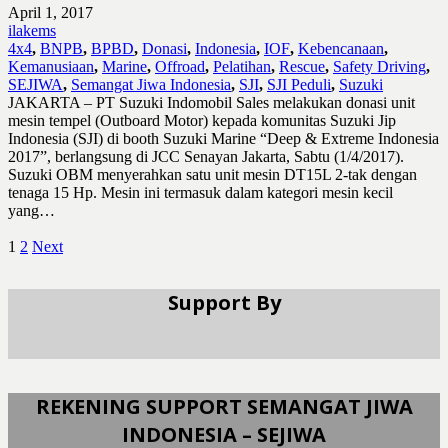
April 1, 2017
ilakems
4x4
,
BNPB
,
BPBD
,
Donasi
,
Indonesia
,
IOF
,
Kebencanaan
,
Kemanusiaan
,
Marine
,
Offroad
,
Pelatihan
,
Rescue
,
Safety Driving
,
SEJIWA
,
Semangat Jiwa Indonesia
,
SJI
,
SJI Peduli
,
Suzuki
JAKARTA – PT Suzuki Indomobil Sales melakukan donasi unit
mesin tempel (Outboard Motor) kepada komunitas Suzuki Jip
Indonesia (SJI) di booth Suzuki Marine “Deep & Extreme Indonesia
2017”, berlangsung di JCC Senayan Jakarta, Sabtu (1/4/2017).
Suzuki OBM menyerahkan satu unit mesin DT15L 2-tak dengan
tenaga 15 Hp. Mesin ini termasuk dalam kategori mesin kecil
yang…
1
2
Next
Support By
REKENING SUPPORT SEMANGAT JIWA
INDONESIA – SEJIWA