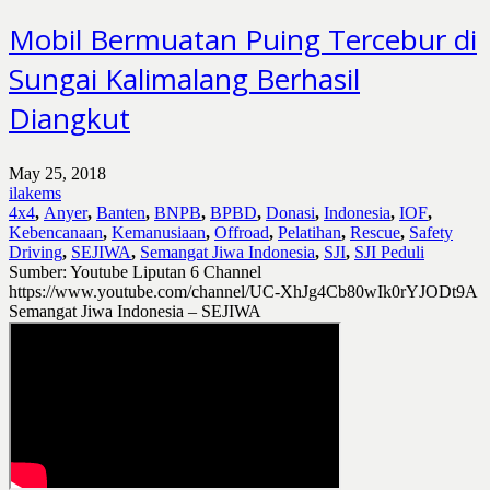
Mobil Bermuatan Puing Tercebur di
Sungai Kalimalang Berhasil
Diangkut
May 25, 2018
ilakems
4x4
,
Anyer
,
Banten
,
BNPB
,
BPBD
,
Donasi
,
Indonesia
,
IOF
,
Kebencanaan
,
Kemanusiaan
,
Offroad
,
Pelatihan
,
Rescue
,
Safety
Driving
,
SEJIWA
,
Semangat Jiwa Indonesia
,
SJI
,
SJI Peduli
Sumber: Youtube Liputan 6 Channel
https://www.youtube.com/channel/UC-XhJg4Cb80wIk0rYJODt9A
Semangat Jiwa Indonesia – SEJIWA